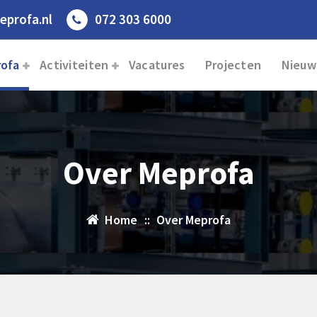
profa.nl
072 303 6000
rofa
Activiteiten
Vacatures
Projecten
Nieuw
Over Meprofa
Home
::
Over Meprofa