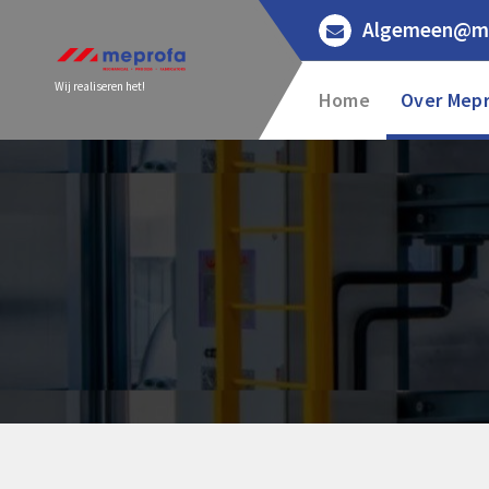
Skip
Algemeen@me
to
content
Wij realiseren het!
Home
Over Mep